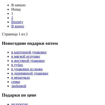
В начало
Назад
1
2
Вперёд
В конец
Страница 1 из 2
Новогодние подарки оптом
в картонной упаковке
в мягкой игрушке
в жестяной упаковке
в тубах
в упаковки из кожи
в деревянной упаковке
в мешочках
семье
любимой
Подарки по цене
недорогие