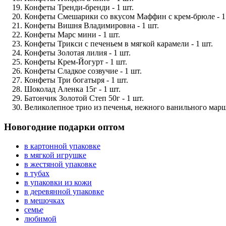
Конфеты Тренди-бренди - 1 шт.
Конфеты Смешарики со вкусом Маффин с крем-брюле - 1
Конфеты Вишня Владимировна - 1 шт.
Конфеты Марс мини - 1 шт.
Конфеты Трикси с печеньем в мягкой карамели - 1 шт.
Конфеты Золотая лилия - 1 шт.
Конфеты Крем-Йогурт - 1 шт.
Конфеты Сладкое созвучие - 1 шт.
Конфеты Три богатыря - 1 шт.
Шоколад Аленка 15г - 1 шт.
Батончик Золотой Степ 50г - 1 шт.
Великолепное трио из печенья, нежного ванильного маршм
Новогодние подарки оптом
в картонной упаковке
в мягкой игрушке
в жестяной упаковке
в тубах
в упаковки из кожи
в деревянной упаковке
в мешочках
семье
любимой