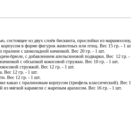
, состоящее из двух слоёв бисквита, прослойки из маршмэллоу, 
корпусом в форме фигурок животных или птиц. Вес 15 гр. - 1 ш
 пралине с шоколадной начинкой. Вес 20 гр. - 1 шт.
рем-брюле, с добавлением апельсиновой подварки. Вес 12 гр. - 
ачинкой с обсыпкой кокосовой стружки. Вес 10 гр. - 1 шт.
косовой стружкой. Вес 12 гр. - 1 шт.
 Вес 12 гр. - 1 шт.
. Вес 12 гр. - 1 шт.
е какао с пралиновым корпусом (трюфель классический). Вес 11 
 из мягкой карамели с жареным арахисом. Вес 16 гр. - 1 шт.