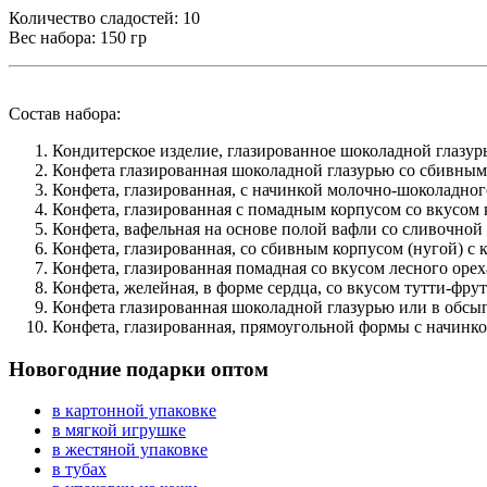
Количество сладостей: 10
Вес набора: 150 гр
Состав набора:
Кондитерское изделие, глазированное шоколадной глазурью
Конфета глазированная шоколадной глазурью со сбивным 
Конфета, глазированная, с начинкой молочно-шоколадного
Конфета, глазированная с помадным корпусом со вкусом к
Конфета, вафельная на основе полой вафли со сливочной н
Конфета, глазированная, со сбивным корпусом (нугой) с ко
Конфета, глазированная помадная со вкусом лесного ореха.
Конфета, желейная, в форме сердца, со вкусом тутти-фрутти
Конфета глазированная шоколадной глазурью или в обсыпк
Конфета, глазированная, прямоугольной формы с начинкой
Новогодние подарки оптом
в картонной упаковке
в мягкой игрушке
в жестяной упаковке
в тубах