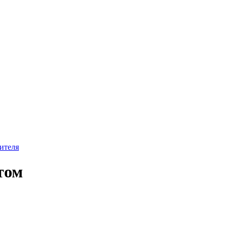
ителя
том