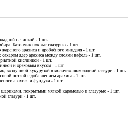
ладной начинкой - 1 шт.
ира. Батончик покрыт глазурью - 1 шт.
жареного арахиса и дроблёного миндаля - 1 шт.
 сахаром ядер арахиса между слоями вафель - 1 шт.
риятной кислинкой - 1 шт.
инкой и ореховым вкусом - 1 шт.
ю, воздушной кукурузой в молочно-шоколадной глазури - 1 шт.
овой ноткой с добавлением арахиса - 1 шт.
ного арахиса и фундука - 1 шт.
шариками, покрытыми мягкой карамелью и глазурью - 1 шт.
й глазури - 1 шт.