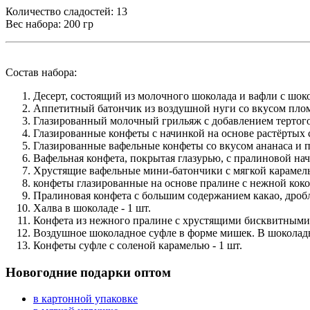
Количество сладостей: 13
Вес набора: 200 гр
Состав набора:
Десерт, состоящий из молочного шоколада и вафли с шоко
Аппетитный батончик из воздушной нуги со вкусом пломб
Глазированный молочный грильяж с добавлением тертого 
Глазированные конфеты с начинкой на основе растёртых с
Глазированные вафельные конфеты со вкусом ананаса и п
Вафельная конфета, покрытая глазурью, с пралиновой нач
Хрустящие вафельные мини-батончики с мягкой карамель
конфеты глазированные на основе пралине с нежной кокос
Пралиновая конфета с большим содержанием какао, дробле
Халва в шоколаде - 1 шт.
Конфета из нежного пралине с хрустящими бисквитными 
Воздушное шоколадное суфле в форме мишек. В шоколадно
Конфеты суфле с соленой карамелью - 1 шт.
Новогодние подарки оптом
в картонной упаковке