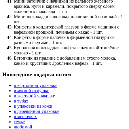
Мини батончик с начинкой из цельного жареного
арахиса, нуги и карамели, покрытого сверху слоем
молочного шоколада - 1 шт.
Мини шоколадки с шоколадно-сливочной начинкой - 1
шт.
Конфеты в кондитерской глазури в форме машинки с
вафельной крошкой, печеньем с какао - 1 шт.
Конфеты в форме палочек в фирменной глазури со
разными вкусами - 1 шт.
Купольная шоколадная конфета с начинкой топлёное
молоко - 1 шт.
Батончик из пралине с добавлением сухого молока,
какао и хрустящих дробленых вафель - 1 шт.
Новогодние подарки оптом
в картонной упаковке
в мягкой игрушке
в жестяной упаковке
в тубах
в упаковки из кожи
в деревянной упаковке
в мешочках
семье
любимой