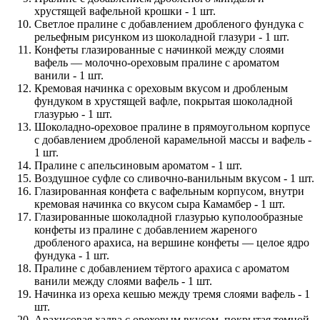
хрустящей вафельной крошки - 1 шт.
Светлое пралине с добавлением дробленого фундука с
рельефным рисунком из шоколадной глазури - 1 шт.
Конфеты глазированные с начинкой между слоями
вафель — молочно-ореховым пралине с ароматом
ванили - 1 шт.
Кремовая начинка с ореховым вкусом и дробленым
фундуком в хрустящей вафле, покрытая шоколадной
глазурью - 1 шт.
Шоколадно-ореховое пралине в прямоугольном корпусе
с добавлением дробленой карамельной массы и вафель -
1 шт.
Пралине с апельсиновым ароматом - 1 шт.
Воздушное суфле со сливочно-ванильным вкусом - 1 шт.
Глазированная конфета с вафельным корпусом, внутри
кремовая начинка со вкусом сыра Камамбер - 1 шт.
Глазированные шоколадной глазурью куполообразные
конфеты из пралине с добавлением жареного
дробленого арахиса, на вершине конфеты — целое ядро
фундука - 1 шт.
Пралине с добавлением тёртого арахиса с ароматом
ванили между слоями вафель - 1 шт.
Начинка из ореха кешью между тремя слоями вафель - 1
шт.
Арахисовая халва с ореховым вкусом, покрытая темной