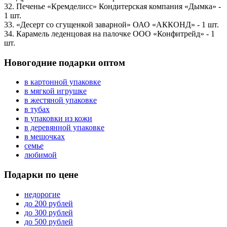
32. Печенье «Кремделисс» Кондитерская компания «Дымка» -
1 шт.
33. «Десерт со сгущенкой заварной» ОАО «АККОНД» - 1 шт.
34. Карамель леденцовая на палочке ООО «Конфитрейд» - 1
шт.
Новогодние подарки оптом
в картонной упаковке
в мягкой игрушке
в жестяной упаковке
в тубах
в упаковки из кожи
в деревянной упаковке
в мешочках
семье
любимой
Подарки по цене
недорогие
до 200 рублей
до 300 рублей
до 500 рублей