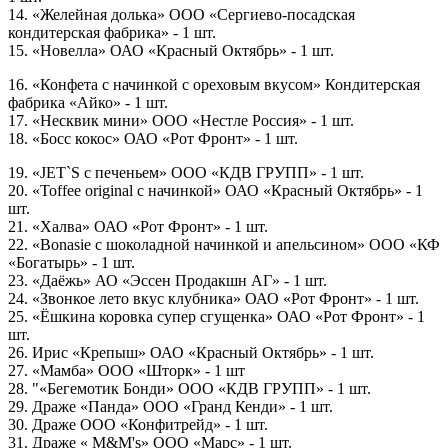
14. «Желейная долька» ООО «Сергиево-посадская
кондитерская фабрика» - 1 шт.
15. «Новелла» ОАО «Красный Октябрь» - 1 шт.
16. «Конфета с начинкой с ореховым вкусом» Кондитерская
фабрика «Айко» - 1 шт.
17. «Несквик мини» ООО «Нестле Россия» - 1 шт.
18. «Босс кокос» ОАО «Рот Фронт» - 1 шт.
19. «JET`S с печеньем» ООО «КДВ ГРУПП» - 1 шт.
20. «Toffee original с начинкой» ОАО «Красный Октябрь» - 1
шт.
21. «Халва» ОАО «Рот Фронт» - 1 шт.
22. «Bonasie с шоколадной начинкой и апельсином» ООО «КФ
«Богатырь» - 1 шт.
23. «Даёжь» АО «Эссен Продакшн АГ» - 1 шт.
24. «Звонкое лето вкус клубника» ОАО «Рот Фронт» - 1 шт.
25. «Ёшкина коровка супер сгущенка» ОАО «Рот Фронт» - 1
шт.
26. Ирис «Крепыш» ОАО «Красный Октябрь» - 1 шт.
27. «Мамба» ООО «Шторк» - 1 шт
28. "«Бегемотик Бонди» ООО «КДВ ГРУПП» - 1 шт.
29. Драже «Панда» ООО «Гранд Кенди» - 1 шт.
30. Драже ООО «Конфитрейд» - 1 шт.
31. Драже « M&M's» ООО «Марс» - 1 шт.